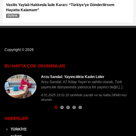
Vasilis Yaylalı Hakkında İade Kararı: “Türkiye’ye Gönderilirsem
Hayatta Kalamam”
DÜNYA
Copyright © 2026
BU HAFTA ÇOK OKUNANLAR
Arzu Sandal: Yayıncılıkta Kadın Lider
Ada
Arzu Sandal, A7 Kitap Yayın’ın sahibi olarak, Türk
Baz
yayıncılık dünyasında yalnızca bir yayıncı değil,[..]
geç
[..]
4.01.2025 19:51:20 tarihinde yazıldı ve bu hafta 24560 kez
okundu.
16.
kez
HABERLER
TÜRKİYE