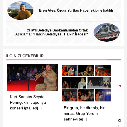
Eren Ateş, Özgür Yurttaş Haber ekibine katıldı
CHP’li Belediye Başkanlarından Ortak
Açıklama: “Halkın Belediyesi, Halkın İradesi”
İLGİNİZİ ÇEKEBİLİR
Kürt Sanatçı Seyda
Perinçek'in Japonya
Bir grup, bir direniş, bir
konseri iptal ed[..]
miras: Grup Yorum
sahneyi te[..]
KIZI
DEVR