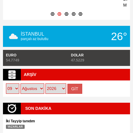
MÜCA
26°
İSTANBUL
parçalı az bulutlu
EURO
DOLAR
54.7749
47.5229
ARŞİV
SON DAKİKA
İki Tayyip tanıdım
YAZARLAR