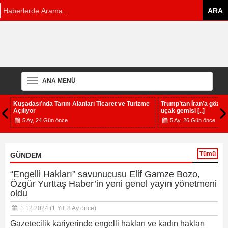
ANA MENÜ
Kuşadası’nda Tarım Alanları Ticaret ve Turizme
Trump’tan İran’a gözd
Açılıyor
uçak gemisi [..]
5 Ay, 24 Gün önce
5 Ay, 26 Gün önce
Tümü
GÜNDEM
“Engelli Hakları” savunucusu Elif Gamze Bozo,
Özgür Yurttaş Haber’in yeni genel yayın yönetmeni
oldu
1.12.2024
(1 Yil, 8 Ay önce)
Gazetecilik kariyerinde engelli hakları ve kadın hakları