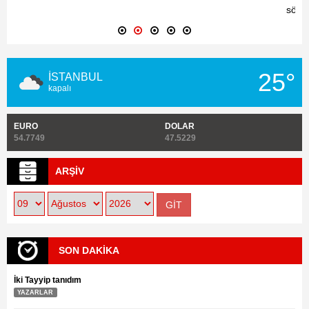
sözler
25°
İSTANBUL
kapalı
EURO
DOLAR
54.7749
47.5229
ARŞİV
SON DAKİKA
İki Tayyip tanıdım
YAZARLAR