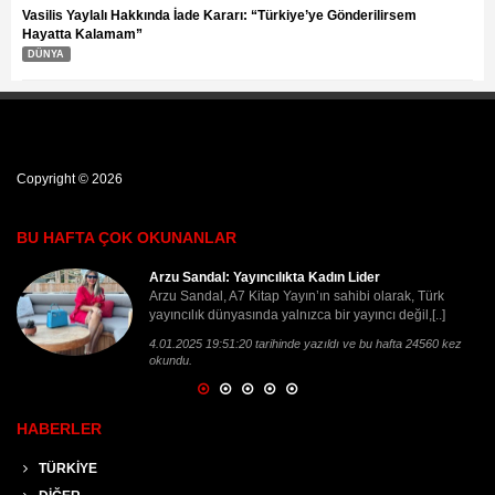
Vasilis Yaylalı Hakkında İade Kararı: “Türkiye’ye Gönderilirsem
Hayatta Kalamam”
DÜNYA
Copyright © 2026
BU HAFTA ÇOK OKUNANLAR
Adaletin Gölgesinde Bir Ömür: İlhan Sami Çomak
rk
Bazen bir ömür, adaletin en karanlık köşelerinde
.]
geçer. Şair İlhan Sami Çomak'ın hikâyesi, yalnızca
[..]
0 kez
16.12.2024 13:20:00 tarihinde yazıldı ve bu hafta 22251
kez okundu.
HABERLER
TÜRKİYE