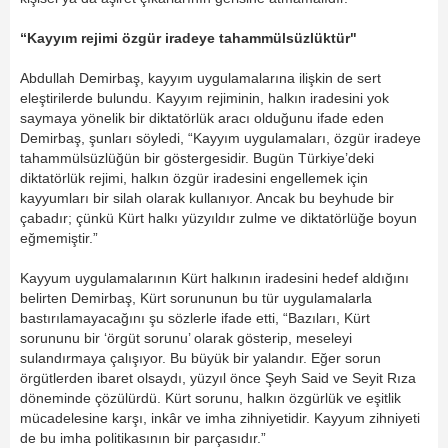
“Kayyım rejimi özgür iradeye tahammülsüzlüktür"
Abdullah Demirbaş, kayyım uygulamalarına ilişkin de sert
eleştirilerde bulundu. Kayyım rejiminin, halkın iradesini yok
saymaya yönelik bir diktatörlük aracı olduğunu ifade eden
Demirbaş, şunları söyledi, “Kayyım uygulamaları, özgür iradeye
tahammülsüzlüğün bir göstergesidir. Bugün Türkiye’deki
diktatörlük rejimi, halkın özgür iradesini engellemek için
kayyumları bir silah olarak kullanıyor. Ancak bu beyhude bir
çabadır; çünkü Kürt halkı yüzyıldır zulme ve diktatörlüğe boyun
eğmemiştir.”
Kayyum uygulamalarının Kürt halkının iradesini hedef aldığını
belirten Demirbaş, Kürt sorununun bu tür uygulamalarla
bastırılamayacağını şu sözlerle ifade etti, “Bazıları, Kürt
sorununu bir ‘örgüt sorunu’ olarak gösterip, meseleyi
sulandırmaya çalışıyor. Bu büyük bir yalandır. Eğer sorun
örgütlerden ibaret olsaydı, yüzyıl önce Şeyh Said ve Seyit Rıza
döneminde çözülürdü. Kürt sorunu, halkın özgürlük ve eşitlik
mücadelesine karşı, inkâr ve imha zihniyetidir. Kayyum zihniyeti
de bu imha politikasının bir parçasıdır.”