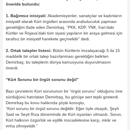
öneride bulundu:
1. Bağımsız inisiyati:
Akademisyenler, sanatçılar ve kadınların
inisiyatif alarak Kürt örgütleri arasında arabuluculuk yapması
gerektiğini ifade eden Demirbaş, “PKK, KDP, YNK, İran’daki
Kürtler ve Rojava’daki tüm siyasi yapıların bir araya gelmesi için
tarafsız bir inisiyatif harekete geçmelidir” dedi.
2. Ortak talepler listesi:
Bütün Kürtlerin imzalayacağı 5 ila 15
maddelik bir ortak talep hazırlanması gerektiğini belirten
Demirbaş, bu taleplerin dünya kamuoyuna duyurulmasını
önerdi.
“Kürt Sorunu bir örgüt sorunu değil”
Bazı çevrelerin Kürt sorununun bir “örgüt sorunu” olduğunu öne
sürdüğünü hatırlatan Demirbaş, bu görüşe sert tepki gösterdi.
Demirbaş bu konu hakkında şöyle konuştu,
“Kürt sorunu bir örgüt sorunu değildir. Eğer öyle olsaydı, Şeyh
Said ve Seyit Rıza döneminde de Kürt isyanları olmazdı. Sorun,
Kürt halkının özgürlük ve eşitlik mücadelesine karşı, inkâr ve
imha zihniyetidir.”