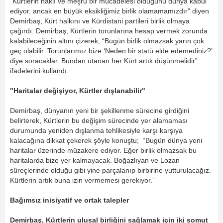
“Kürtlerin haklı ve meşru bir mücadelesi olduğunu dünya kabul
ediyor, ancak en büyük eksikliğimiz birlik olamamamızdır” diyen
Demirbaş, Kürt halkını ve Kürdistani partileri birlik olmaya
çağırdı. Demirbaş, Kürtlerin torunlarına hesap vermek zorunda
kalabileceğinin altını çizerek, “Bugün birlik olmazsak yarın çok
geç olabilir. Torunlarımız bize ‘Neden bir statü elde edemediniz?’
diye soracaklar. Bundan utanan her Kürt artık düşünmelidir”
ifadelerini kullandı.
"Haritalar değişiyor, Kürtler dışlanabilir"
Demirbaş, dünyanın yeni bir şekillenme sürecine girdiğini
belirterek, Kürtlerin bu değişim sürecinde yer alamaması
durumunda yeniden dışlanma tehlikesiyle karşı karşıya
kalacağına dikkat çekerek şöyle konuştu; “Bugün dünya yeni
haritalar üzerinde müzakere ediyor. Eğer birlik olmazsak bu
haritalarda bize yer kalmayacak. Boğazlıyan ve Lozan
süreçlerinde olduğu gibi yine parçalanıp birbirine yutturulacağız.
Kürtlerin artık buna izin vermemesi gerekiyor.”
Bağımsız inisiyatif ve ortak talepler
Demirbaş, Kürtlerin ulusal birliğini sağlamak için iki somut