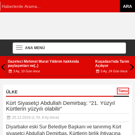
ANA MENÜ
Kuşadası’nda Tarım Alanları Ticaret ve Turizme
Trump’tan İran’a gö
Açılıyor
uçak gemisi [..]
5 Ay, 24 Gün önce
5 Ay, 26 Gün önce
Tümü
ÜLKE
Kürt Siyasetçi Abdullah Demirbaş: “21. Yüzyıl
Kürtlerin yüzyılı olabilir”
25.12.2024
(1 Yil, 8 Ay önce)
Diyarbakır eski Sur Belediye Başkanı ve tanınmış Kürt
siyasetçi Abdullah Demirbaş, Kürtlerin birlik ihtiyacına