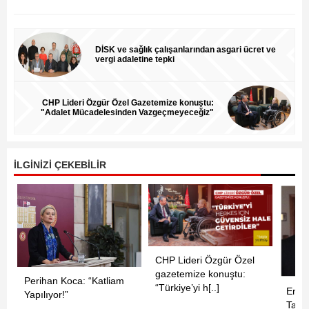
DİSK ve sağlık çalışanlarından asgari ücret ve
vergi adaletine tepki
CHP Lideri Özgür Özel Gazetemize konuştu:
"Adalet Mücadelesinden Vazgeçmeyeceğiz"
İLGİNİZİ ÇEKEBİLİR
CHP Lideri Özgür Özel
gazetemize konuştu:
Perihan Koca: “Katliam
“Türkiye’yi h[..]
Ermen
Yapılıyor!”
Tanju