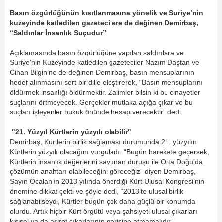
Basın özgürlüğünün kısıtlanmasına yönelik ve Suriye’nin
kuzeyinde katledilen gazetecilere de değinen Demirbaş,
“Saldırılar İnsanlık Suçudur”
Açıklamasında basın özgürlüğüne yapılan saldırılara ve
Suriye’nin Kuzeyinde katledilen gazeteciler Nazım Daştan ve
Cihan Bilgin’ne de değinen Demirbaş, basın mensuplarının
hedef alınmasını sert bir dille eleştirerek, “Basın mensuplarını
öldürmek insanlığı öldürmektir. Zalimler bilsin ki bu cinayetler
suçlarını örtmeyecek. Gerçekler mutlaka açığa çıkar ve bu
suçları işleyenler hukuk önünde hesap verecektir” dedi.
"21. Yüzyıl Kürtlerin yüzyılı olabilir"
Demirbaş, Kürtlerin birlik sağlaması durumunda 21. yüzyılın
Kürtlerin yüzyılı olacağını vurguladı. “Bugün harekete geçersek,
Kürtlerin insanlık değerlerini savunan duruşu ile Orta Doğu’da
çözümün anahtarı olabileceğini göreceğiz” diyen Demirbaş,
Sayın Öcalan’ın 2013 yılında önerdiği Kürt Ulusal Kongresi’nin
önemine dikkat çekti ve şöyle dedi, “2013’te ulusal birlik
sağlanabilseydi, Kürtler bugün çok daha güçlü bir konumda
olurdu. Artık hiçbir Kürt örgütü veya şahsiyeti ulusal çıkarları
kişisel ya da aşiret çıkarlarının gerisine atmamalıdır.”