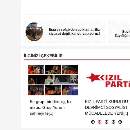
Espressolab'den açıklama: Biz
Söyl
siyaset değil, kahve yapıyoruz!
Zayıflığın
İLGİNİZİ ÇEKEBİLİR
Seyda
Bir grup, bir direniş, bir
KIZIL PARTİ KURULDU:
aponya
miras: Grup Yorum
DEVRİMCİ SOSYALİST
[..]
sahneyi te[..]
MÜCADELEDE YENİ[..]