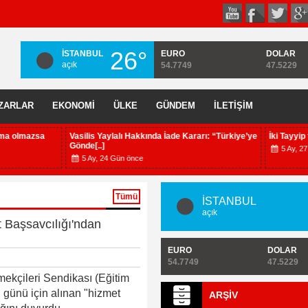
26°
İSTANBUL
EURO
DOLAR
açık
54.7749
47.5229
ZARLAR
EKONOMİ
ÜLKE
GÜNDEM
İLETİŞİM
ylalı Hakkında İade Kararı: “Türkiye’ye
İki Tayyip tanıdım
5 Ay, 27 Gün önce
 Gün önce
Tümü
İSTANBUL
açık
 Başsavcılığı'ndan
EURO
DOLAR
54.7749
47.5229
mekçileri Sendikası (Eğitim
günü için alınan "hizmet
ARŞİV