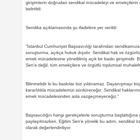
girişimlerin doğrudan sendikal mücadeleyi ve emekçilerin 
belirtildi.
Sendika açıklamasında şu ifadelere yer verildi:
"İstanbul Cumhuriyet Başsavcılığı tarafından sendikamıza 
soruşturma, açıkça hukuk dışıdır. Sendikal hak ve özgürlük
emek mücadelesine yöneltilmiş açık bir baskı girişimidir. Bu
Sen'e değil, tüm emekçilere ve örgütlü toplumsal muhalefet
Bilinmelidir ki bu baskılar bizi yıldıramaz. Dayanışmayı b
kararlılıkla mücadelemizi sürdüreceğiz. Sendikal hakları
emek mücadelesinden asla vazgeçmeyeceğiz."
Başsavcılığın hangi gerekçelerle soruşturma başlattığına d
paylaşılmazken, Eğitim Sen'e yönelik bu adım, sendikal özg
olarak değerlendiriliyor.