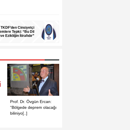
TKDF’den Cinsiyetçi
emlere Tepki: “Bu Dil
 ve Ezikliğin İtirafıdır”
Prof. Dr. Övgün Ercan:
İzmir Barosu Demokrasi
“Kürt D
“Bölgede deprem olacağı
Darbesine Karşı
Yayına
biliniyo[..]