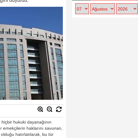
ğını duyurdu.
 hiçbir hukuki dayanağının
ır emekçilerin haklarını savunan,
lduğu hatırlatılarak, bu tür