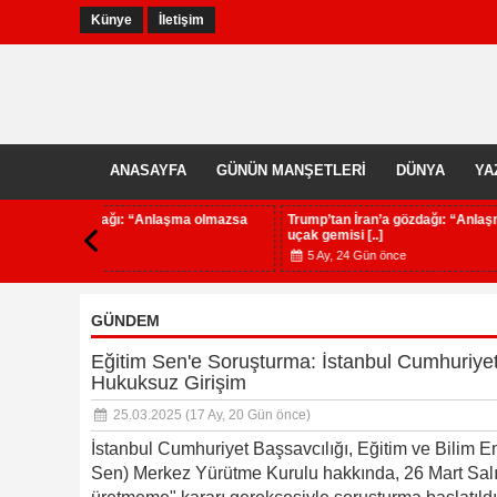
Künye
İletişim
ANASAYFA
GÜNÜN MANŞETLERİ
DÜNYA
YA
şma olmazsa
Trump’tan İran’a gözdağı: “Anlaşma olmazsa
Vasilis Ya
uçak gemisi [..]
Gönde[..]
5 Ay, 24 Gün önce
5 Ay, 24
GÜNDEM
Eğitim Sen'e Soruşturma: İstanbul Cumhuriyet
Hukuksuz Girişim
25.03.2025
(17 Ay, 20 Gün önce)
İstanbul Cumhuriyet Başsavcılığı, Eğitim ve Bilim E
Sen) Merkez Yürütme Kurulu hakkında, 26 Mart Salı 