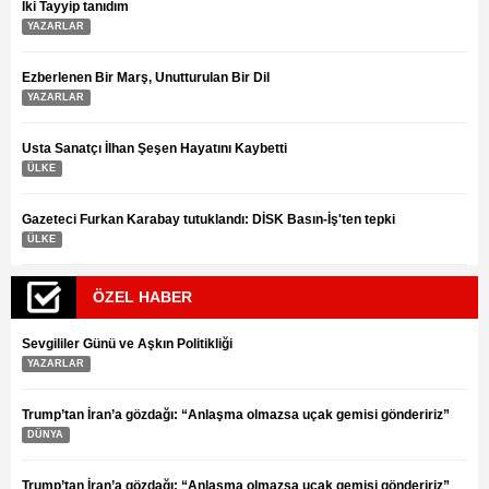
İki Tayyip tanıdım
YAZARLAR
Ezberlenen Bir Marş, Unutturulan Bir Dil
YAZARLAR
Usta Sanatçı İlhan Şeşen Hayatını Kaybetti
ÜLKE
Gazeteci Furkan Karabay tutuklandı: DİSK Basın-İş'ten tepki
ÜLKE
ÖZEL HABER
Sevgililer Günü ve Aşkın Politikliği
YAZARLAR
Trump’tan İran’a gözdağı: “Anlaşma olmazsa uçak gemisi göndeririz”
DÜNYA
Trump’tan İran’a gözdağı: “Anlaşma olmazsa uçak gemisi göndeririz”