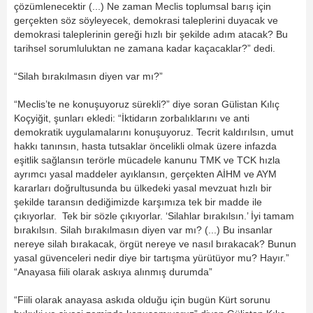
çözümlenecektir (...) Ne zaman Meclis toplumsal barış için
gerçekten söz söyleyecek, demokrasi taleplerini duyacak ve
demokrasi taleplerinin gereği hızlı bir şekilde adım atacak? Bu
tarihsel sorumluluktan ne zamana kadar kaçacaklar?” dedi.
“Silah bırakılmasın diyen var mı?”
“Meclis’te ne konuşuyoruz sürekli?” diye soran Gülistan Kılıç
Koçyiğit, şunları ekledi: “İktidarın zorbalıklarını ve anti
demokratik uygulamalarını konuşuyoruz. Tecrit kaldırılsın, umut
hakkı tanınsın, hasta tutsaklar öncelikli olmak üzere infazda
eşitlik sağlansın terörle mücadele kanunu TMK ve TCK hızla
ayrımcı yasal maddeler ayıklansın, gerçekten AİHM ve AYM
kararları doğrultusunda bu ülkedeki yasal mevzuat hızlı bir
şekilde taransın dediğimizde karşımıza tek bir madde ile
çıkıyorlar. Tek bir sözle çıkıyorlar. ‘Silahlar bırakılsın.’ İyi tamam
bırakılsın. Silah bırakılmasın diyen var mı? (...) Bu insanlar
nereye silah bırakacak, örgüt nereye ve nasıl bırakacak? Bunun
yasal güvenceleri nedir diye bir tartışma yürütüyor mu? Hayır.”
“Anayasa fiili olarak askıya alınmış durumda”
“Fiili olarak anayasa askıda olduğu için bugün Kürt sorunu