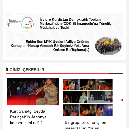
İsviçre Kürdistan Demokratik Toplum
Merkezi’nden (CDK-S) İmamoğlu'na Yönelik
Müdahaleye Tepki
Eğitim Sen MYK Üyeleri Adliye Önünde
Konuştu: “Hesap Verecek Bir Şeyimiz Yok, Ama
Onların Bu Topluma[..]
İLGİNİZİ ÇEKEBİLİR
Kürt Sanatçı Seyda
Perinçek'in Japonya
Bir grup, bir direniş, bir
konseri iptal ed[..]
miras: Grup Yorum