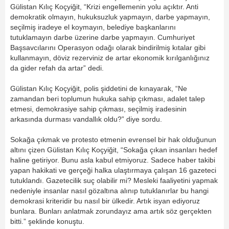
Gülistan Kılıç Koçyiğit, “Krizi engellemenin yolu açıktır. Anti
demokratik olmayın, hukuksuzluk yapmayın, darbe yapmayın,
seçilmiş iradeye el koymayın, belediye başkanlarını
tutuklamayın darbe üzerine darbe yapmayın. Cumhuriyet
Başsavcılarını Operasyon odağı olarak bindirilmiş kıtalar gibi
kullanmayın, döviz rezerviniz de artar ekonomik kırılganlığınız
da gider refah da artar” dedi.
Gülistan Kılıç Koçyiğit, polis şiddetini de kınayarak, “Ne
zamandan beri toplumun hukuka sahip çıkması, adalet talep
etmesi, demokrasiye sahip çıkması, seçilmiş iradesinin
arkasında durması vandallık oldu?” diye sordu.
Sokağa çıkmak ve protesto etmenin evrensel bir hak olduğunun
altını çizen Gülistan Kılıç Koçyiğit, “Sokağa çıkan insanları hedef
haline getiriyor. Bunu asla kabul etmiyoruz. Sadece haber takibi
yapan hakikati ve gerçeği halka ulaştırmaya çalışan 16 gazeteci
tutuklandı. Gazetecilik suç olabilir mi? Mesleki faaliyetini yapmak
nedeniyle insanlar nasıl gözaltına alınıp tutuklanırlar bu hangi
demokrasi kriteridir bu nasıl bir ülkedir. Artık isyan ediyoruz
bunlara. Bunları anlatmak zorundayız ama artık söz gerçekten
bitti.” şeklinde konuştu.