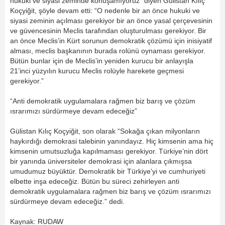
hukuki ve siyasi zeminde konuşamıyoruz” diyen Gülistan Kılıç
Koçyiğit, şöyle devam etti: “O nedenle bir an önce hukuki ve
siyasi zeminin açılması gerekiyor bir an önce yasal çerçevesinin
ve güvencesinin Meclis tarafından oluşturulması gerekiyor. Bir
an önce Meclis’in Kürt sorunun demokratik çözümü için inisiyatif
alması, meclis başkanının burada rolünü oynaması gerekiyor.
Bütün bunlar için de Meclis’in yeniden kurucu bir anlayışla
21’inci yüzyılın kurucu Meclis rolüyle harekete geçmesi
gerekiyor.”
“Anti demokratik uygulamalara rağmen biz barış ve çözüm
ısrarımızı sürdürmeye devam edeceğiz”
Gülistan Kılıç Koçyiğit, son olarak “Sokağa çıkan milyonların
haykırdığı demokrasi talebinin yanındayız. Hiç kimsenin ama hiç
kimsenin umutsuzluğa kapılmaması gerekiyor. Türkiye’nin dört
bir yanında üniversiteler demokrasi için alanlara çıkmışsa
umudumuz büyüktür. Demokratik bir Türkiye’yi ve cumhuriyeti
elbette inşa edeceğiz. Bütün bu süreci zehirleyen anti
demokratik uygulamalara rağmen biz barış ve çözüm ısrarımızı
sürdürmeye devam edeceğiz.” dedi.
Kaynak: RUDAW