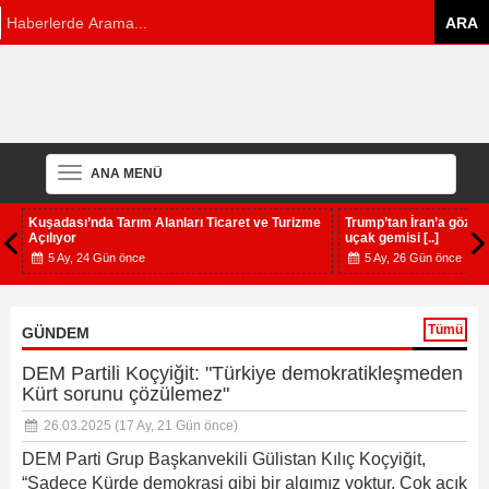
ANA MENÜ
Kuşadası’nda Tarım Alanları Ticaret ve Turizme
Trump’tan İran’a gözd
Açılıyor
uçak gemisi [..]
5 Ay, 24 Gün önce
5 Ay, 26 Gün önce
Tümü
GÜNDEM
DEM Partili Koçyiğit: "Türkiye demokratikleşmeden
Kürt sorunu çözülemez"
26.03.2025
(17 Ay, 21 Gün önce)
DEM Parti Grup Başkanvekili Gülistan Kılıç Koçyiğit,
“Sadece Kürde demokrasi gibi bir algımız yoktur. Çok açık