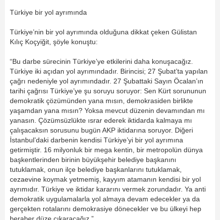
Türkiye bir yol ayrımında
Türkiye’nin bir yol ayrımında olduğuna dikkat çeken Gülistan
Kılıç Koçyiğit, şöyle konuştu:
“Bu darbe sürecinin Türkiye’ye etkilerini daha konuşacağız.
Türkiye iki açıdan yol ayrımındadır. Birincisi; 27 Şubat’ta yapılan
çağrı nedeniyle yol ayrımındadır. 27 Şubattaki Sayın Öcalan’ın
tarihi çağrısı Türkiye’ye şu soruyu soruyor: Sen Kürt sorununun
demokratik çözümünden yana mısın, demokrasiden birlikte
yaşamdan yana mısın? Yoksa mevcut düzenin devamından mı
yanasın. Çözümsüzlükte ısrar ederek iktidarda kalmaya mı
çalışacaksın sorusunu bugün AKP iktidarına soruyor. Diğeri
İstanbul’daki darbenin kendisi Türkiye’yi bir yol ayrımına
getirmiştir. 16 milyonluk bir mega kentin, bir metropolün dünya
başkentlerinden birinin büyükşehir belediye başkanını
tutuklamak, onun ilçe belediye başkanlarını tutuklamak,
cezaevine koymak yetmemiş, kayyım atamanın kendisi bir yol
ayrımıdır. Türkiye ve iktidar kararını vermek zorundadır. Ya anti
demokratik uygulamalarla yol almaya devam edecekler ya da
gerçekten rotalarını demokrasiye dönecekler ve bu ülkeyi hep
beraber düze çıkaracağız.”