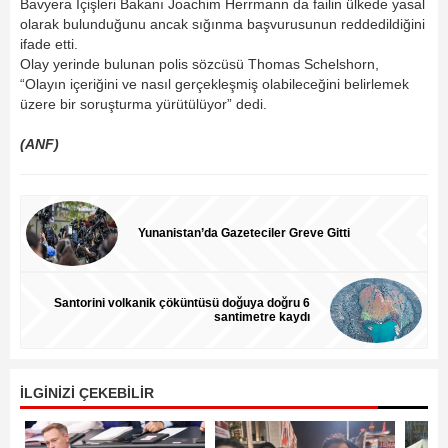
Bavyera İçişleri Bakanı Joachim Herrmann da failin ülkede yasal
olarak bulunduğunu ancak sığınma başvurusunun reddedildiğini
ifade etti.
Olay yerinde bulunan polis sözcüsü Thomas Schelshorn,
“Olayın içeriğini ve nasıl gerçekleşmiş olabileceğini belirlemek
üzere bir soruşturma yürütülüyor” dedi.
(ANF)
Yunanistan’da Gazeteciler Greve Gitti
Santorini volkanik çöküntüsü doğuya doğru 6
santimetre kaydı
İLGİNİZİ ÇEKEBİLİR