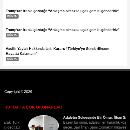
Trump’tan İran’a gözdağı: “Anlaşma olmazsa uçak gemisi göndeririz”
DÜNYA
Trump’tan İran’a gözdağı: “Anlaşma olmazsa uçak gemisi göndeririz”
DÜNYA
Vasilis Yaylalı Hakkında İade Kararı: “Türkiye’ye Gönderilirsem
Hayatta Kalamam”
DÜNYA
Copyright © 2026
BU HAFTA ÇOK OKUNANLAR
Adaletin Gölgesinde Bir Ömür: İlhan Sami Çomak
Bazen bir ömür, adaletin en karanlık köşelerinde
geçer. Şair İlhan Sami Çomak'ın hikâyesi, yalnızca