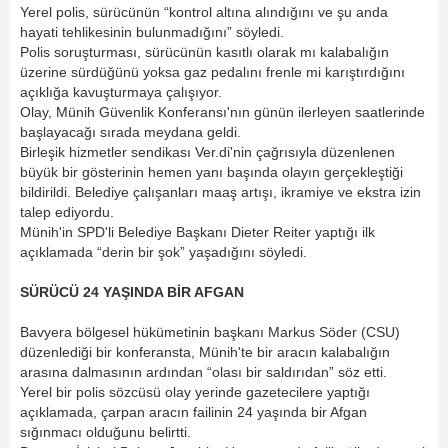
Yerel polis, sürücünün “kontrol altına alındığını ve şu anda
hayati tehlikesinin bulunmadığını” söyledi.
Polis soruşturması, sürücünün kasıtlı olarak mı kalabalığın
üzerine sürdüğünü yoksa gaz pedalını frenle mi karıştırdığını
açıklığa kavuşturmaya çalışıyor.
Olay, Münih Güvenlik Konferansı'nın günün ilerleyen saatlerinde
başlayacağı sırada meydana geldi.
Birleşik hizmetler sendikası Ver.di'nin çağrısıyla düzenlenen
büyük bir gösterinin hemen yanı başında olayın gerçekleştiği
bildirildi. Belediye çalışanları maaş artışı, ikramiye ve ekstra izin
talep ediyordu.
Münih'in SPD'li Belediye Başkanı Dieter Reiter yaptığı ilk
açıklamada “derin bir şok” yaşadığını söyledi.
SÜRÜCÜ 24 YAŞINDA BİR AFGAN
Bavyera bölgesel hükümetinin başkanı Markus Söder (CSU)
düzenlediği bir konferansta, Münih'te bir aracın kalabalığın
arasına dalmasının ardından “olası bir saldırıdan” söz etti.
Yerel bir polis sözcüsü olay yerinde gazetecilere yaptığı
açıklamada, çarpan aracın failinin 24 yaşında bir Afgan
sığınmacı olduğunu belirtti.