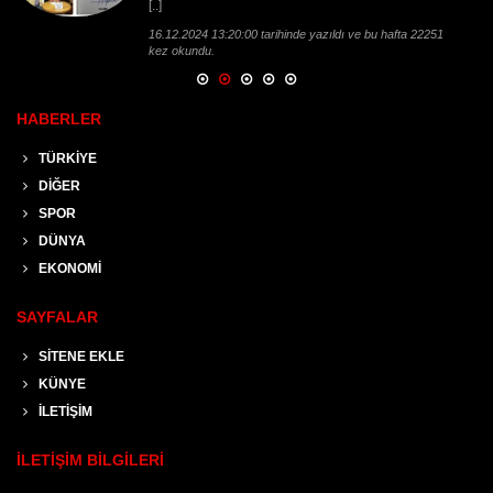
[..]
16.12.2024 13:20:00 tarihinde yazıldı ve bu hafta 22251
kez okundu.
HABERLER
TÜRKİYE
DİĞER
SPOR
DÜNYA
EKONOMİ
SAYFALAR
SİTENE EKLE
KÜNYE
İLETİŞİM
İLETİŞİM BİLGİLERİ