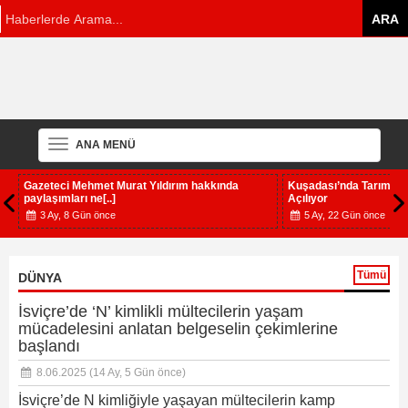
ANA MENÜ
Gazeteci Mehmet Murat Yıldırım hakkında
Kuşadası’nda Tarım Ala
paylaşımları ne[..]
Açılıyor
3 Ay, 8 Gün önce
5 Ay, 22 Gün önce
Tümü
DÜNYA
İsviçre’de ‘N’ kimlikli mültecilerin yaşam
mücadelesini anlatan belgeselin çekimlerine
başlandı
8.06.2025
(14 Ay, 5 Gün önce)
İsviçre’de N kimliğiyle yaşayan mültecilerin kamp