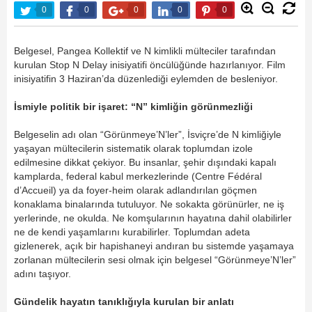
0
0
0
0
0
Belgesel, Pangea Kollektif ve N kimlikli mülteciler tarafından
kurulan Stop N Delay inisiyatifi öncülüğünde hazırlanıyor. Film
inisiyatifin 3 Haziran’da düzenlediği eylemden de besleniyor.
İsmiyle politik bir işaret: “N” kimliğin görünmezliği
Belgeselin adı olan “Görünmeye’N’ler”, İsviçre’de N kimliğiyle
yaşayan mültecilerin sistematik olarak toplumdan izole
edilmesine dikkat çekiyor. Bu insanlar, şehir dışındaki kapalı
kamplarda, federal kabul merkezlerinde (Centre Fédéral
d’Accueil) ya da foyer-heim olarak adlandırılan göçmen
konaklama binalarında tutuluyor. Ne sokakta görünürler, ne iş
yerlerinde, ne okulda. Ne komşularının hayatına dahil olabilirler
ne de kendi yaşamlarını kurabilirler. Toplumdan adeta
gizlenerek, açık bir hapishaneyi andıran bu sistemde yaşamaya
zorlanan mültecilerin sesi olmak için belgesel “Görünmeye’N’ler”
adını taşıyor.
Gündelik hayatın tanıklığıyla kurulan bir anlatı