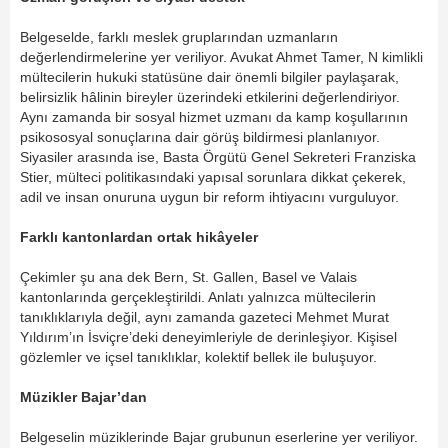
Belgeselde, farklı meslek gruplarından uzmanların
değerlendirmelerine yer veriliyor. Avukat Ahmet Tamer, N kimlikli
mültecilerin hukuki statüsüne dair önemli bilgiler paylaşarak,
belirsizlik hâlinin bireyler üzerindeki etkilerini değerlendiriyor.
Aynı zamanda bir sosyal hizmet uzmanı da kamp koşullarının
psikososyal sonuçlarına dair görüş bildirmesi planlanıyor.
Siyasiler arasında ise, Basta Örgütü Genel Sekreteri Franziska
Stier, mülteci politikasındaki yapısal sorunlara dikkat çekerek,
adil ve insan onuruna uygun bir reform ihtiyacını vurguluyor.
Farklı kantonlardan ortak hikâyeler
Çekimler şu ana dek Bern, St. Gallen, Basel ve Valais
kantonlarında gerçekleştirildi. Anlatı yalnızca mültecilerin
tanıklıklarıyla değil, aynı zamanda gazeteci Mehmet Murat
Yıldırım’ın İsviçre’deki deneyimleriyle de derinleşiyor. Kişisel
gözlemler ve içsel tanıklıklar, kolektif bellek ile buluşuyor.
Müzikler Bajar’dan
Belgeselin müziklerinde Bajar grubunun eserlerine yer veriliyor.