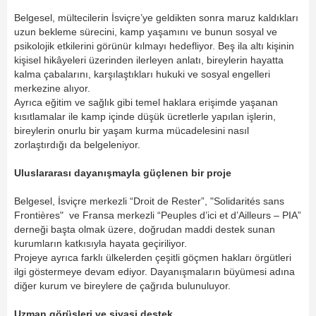
Belgesel, mültecilerin İsviçre’ye geldikten sonra maruz kaldıkları
uzun bekleme sürecini, kamp yaşamını ve bunun sosyal ve
psikolojik etkilerini görünür kılmayı hedefliyor. Beş ila altı kişinin
kişisel hikâyeleri üzerinden ilerleyen anlatı, bireylerin hayatta
kalma çabalarını, karşılaştıkları hukuki ve sosyal engelleri
merkezine alıyor.
Ayrıca eğitim ve sağlık gibi temel haklara erişimde yaşanan
kısıtlamalar ile kamp içinde düşük ücretlerle yapılan işlerin,
bireylerin onurlu bir yaşam kurma mücadelesini nasıl
zorlaştırdığı da belgeleniyor.
Uluslararası dayanışmayla güçlenen bir proje
Belgesel, İsviçre merkezli “Droit de Rester”, "Solidarités sans
Frontières" ve Fransa merkezli “Peuples d’ici et d’Ailleurs – PIA”
derneği başta olmak üzere, doğrudan maddi destek sunan
kurumların katkısıyla hayata geçiriliyor.
Projeye ayrıca farklı ülkelerden çeşitli göçmen hakları örgütleri
ilgi göstermeye devam ediyor. Dayanışmaların büyümesi adına
diğer kurum ve bireylere de çağrıda bulunuluyor.
Uzman görüşleri ve siyasi destek