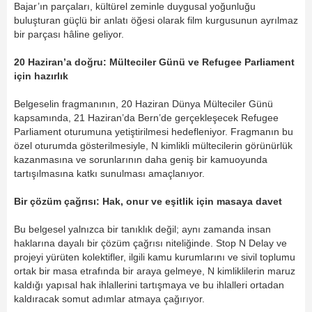
Bajar’ın parçaları, kültürel zeminle duygusal yoğunluğu
buluşturan güçlü bir anlatı öğesi olarak film kurgusunun ayrılmaz
bir parçası hâline geliyor.
20 Haziran’a doğru: Mülteciler Günü ve Refugee Parliament
için hazırlık
Belgeselin fragmanının, 20 Haziran Dünya Mülteciler Günü
kapsamında, 21 Haziran’da Bern’de gerçekleşecek Refugee
Parliament oturumuna yetiştirilmesi hedefleniyor. Fragmanın bu
özel oturumda gösterilmesiyle, N kimlikli mültecilerin görünürlük
kazanmasına ve sorunlarının daha geniş bir kamuoyunda
tartışılmasına katkı sunulması amaçlanıyor.
Bir çözüm çağrısı: Hak, onur ve eşitlik için masaya davet
Bu belgesel yalnızca bir tanıklık değil; aynı zamanda insan
haklarına dayalı bir çözüm çağrısı niteliğinde. Stop N Delay ve
projeyi yürüten kolektifler, ilgili kamu kurumlarını ve sivil toplumu
ortak bir masa etrafında bir araya gelmeye, N kimliklilerin maruz
kaldığı yapısal hak ihlallerini tartışmaya ve bu ihlalleri ortadan
kaldıracak somut adımlar atmaya çağırıyor.