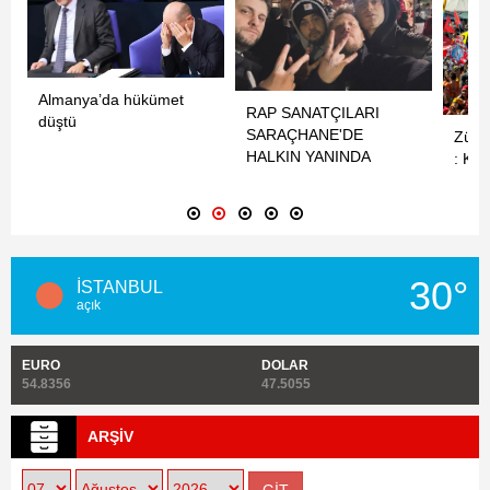
Almanya’da hükümet
RAP SANATÇILARI
düştü
SARAÇHANE'DE
Züri
HALKIN YANINDA
: Kit
30°
İSTANBUL
açık
EURO
DOLAR
54.8356
47.5055
ARŞİV