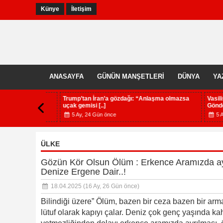
Künye
İletişim
ANASAYFA
GÜNÜN MANŞETLERİ
DÜNYA
YA
şma olmazsa
Trump’tan İran’a gözdağı: “Anlaşma olmazsa
Vasilis Ya
uçak gemisi [..]
Gönde[..]
5 Ay, 24 Gün önce
5 Ay, 24
ÜLKE
Gözün Kör Olsun Ölüm : Erkence Aramızda a
Denize Ergene Dair..!
18.04.2025
(16 Ay, 26 Gün önce)
Bilindiği üzere” Ölüm, bazen bir ceza bazen bir ar
lütuf olarak kapıyı çalar. Deniz çok genç yaşında ka