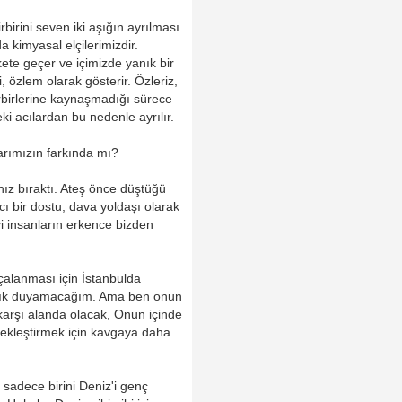
irini seven iki aşığın ayrılması
 kimyasal elçilerimizdir.
ete geçer ve içimizde yanık bir
, özlem olarak gösterir. Özleriz,
rbirlerine kaynaşmadığı sürece
ki acılardan bu nedenle ayrılır.
arımızın farkında mı?
lnız bıraktı. Ateş önce düştüğü
acı bir dostu, dava yoldaşı olarak
yi insanların erkence bizden
çalanması için İstanbulda
artık duyamacağım. Ama ben onun
 karşı alanda olacak, Onun içinde
çekleştirmek için kavgaya daha
sadece birini Deniz'i genç