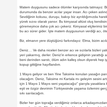
Matem duygusunu sadece ölümler karşısında tatmayız. Birb
durumunda da benzer acılar yaşar insan. Acı çeken aslında
Sevdiğinin kokusu, duruşu, bakışı biz ayrıldığımızda harek
yürek sızısı olarak yansır. Bu kimyasal altüst oluş kendisini
göremeyince daha çok acı çekeriz. Kimyasal elçilerimiz bi
bu acı sürer gider. İşte matem duygusunun verdiği acı, öte
Biz, elmanın yere düştüğünü farkındayız. Elma, bizim acıl
Deniz.... Ve daha niceleri benzer acı ve sızılarla bizleri ya
yeri yakarmış, derler. Deniz'in erkence gidişinin yarattığı 
beni derinden sarstı, ölüm adın kalleş olsun diyerek hep i
kopup gittiğine hayıflandım.
1 Mayıs geliyor ve ben Yine Taksime konulan yasağın par
olacağım. Deniz, Taksime mi Kartala mı geleyim sesini 
için 1 Mayıs 1 Mayıs seni yaşatacağız" şiarıyla yasaklara
eşit ve özgür devrimin Türkiyesinde yaşama özlemini ger
sıkı sarılacağım.
Bizler her gün toprağa verdiğimiz onlarca arkadaşımızdan 