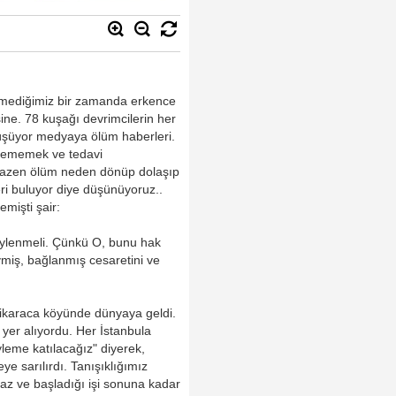
lemediğimiz bir zamanda erkence
ine. 78 kuşağı devrimcilerin her
düşüyor medyaya ölüm haberleri.
lenememek ve tedavi
 Bazen ölüm neden dönüp dolaşıp
eri buluyor diye düşünüyoruz..
mişti şair:
söylenmeli. Çünkü O, bunu hak
evmiş, bağlanmış cesaretini ve
ikaraca köyünde dünyaya geldi.
yer alıyordu. Her İstanbula
leme katılacağız" diyerek,
e sarılırdı. Tanışıklığımız
az ve başladığı işi sonuna kadar