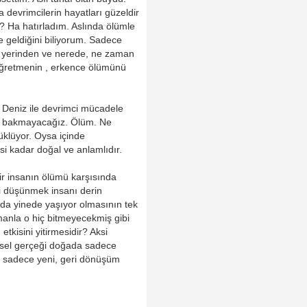
 devrimcilerin hayatları güzeldir
k? Ha hatırladım. Aslında ölümle
 geldiğini biliyorum. Sadece
gi yerinden ve nerede, ne zaman
Öğretmenin , erkence ölümünü
a Deniz ile devrimci mücadele
ne bakmayacağız. Ölüm. Ne
üklüyor. Oysa içinde
i kadar doğal ve anlamlıdır.
ir insanın ölümü karşısında
ini düşünmek insanı derin
ında yinede yaşıyor olmasının tek
amanla o hiç bitmeyecekmiş gibi
etkisini yitirmesidir? Aksi
imsel gerçeği doğada sadece
a, sadece yeni, geri dönüşüm