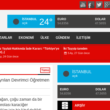
24°
İSTANBUL
EURO
DOLAR
açık
54.8356
47.5055
ZARLAR
EKONOMİ
ÜLKE
GÜNDEM
İLETİŞİM
ylalı Hakkında İade Kararı: “Türkiye’ye
İki Tayyip tanıdım
5 Ay, 27 Gün önce
 Gün önce
Tümü
İSTANBUL
açık
yrılan Devrimci Öğretmen
EURO
DOLAR
54.8356
47.5055
mağan, çoğu zaman da bir
hrolası karaciğer
ARŞİV