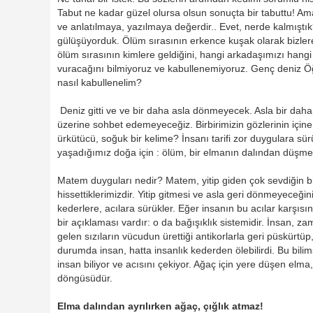
Tabut ne kadar güzel olursa olsun sonuçta bir tabuttu! Ama
ve anlatılmaya, yazılmaya değerdir.. Evet, nerde kalmıştı
gülüşüyorduk. Ölüm sırasının erkence kuşak olarak bizlere
ölüm sırasının kimlere geldiğini, hangi arkadaşımızı han
vuracağını bilmiyoruz ve kabullenemiyoruz. Genç deniz 
nasıl kabullenelim?
Deniz gitti ve ve bir daha asla dönmeyecek. Asla bir dah
üzerine sohbet edemeyeceğiz. Birbirimizin gözlerinin içi
ürkütücü, soğuk bir kelime? İnsanı tarifi zor duygulara sür
yaşadığımız doğa için : ölüm, bir elmanın dalından düşmes
Matem duyguları nedir? Matem, yitip giden çok sevdiğin b
hissettiklerimizdir. Yitip gitmesi ve asla geri dönmeyeceğ
kederlere, acılara sürükler. Eğer insanın bu acılar karşıs
bir açıklaması vardır: o da bağışıklık sistemidir. İnsan, z
gelen sızıların vücudun ürettiği antikorlarla geri püskürtüp, 
durumda insan, hatta insanlık kederden ölebilirdi. Bu bil
insan biliyor ve acısını çekiyor. Ağaç için yere düşen elm
döngüsüdür.
Elma dalından ayrılırken ağaç, çığlık atmaz!