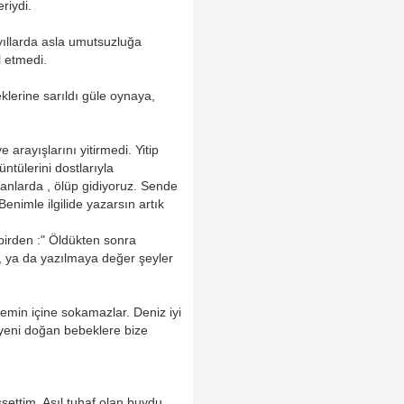
eriydi.
 yıllarda asla umutsuzluğa
ül etmedi.
erine sarıldı güle oynaya,
arayışlarını yitirmedi. Yitip
ntülerini dostlarıyla
danlarda , ölüp gidiyoruz. Sende
nimle ilgilide yazarsın artık
irden :" Öldükten sonra
 ya da yazılmaya değer şeyler
emin içine sokamazlar. Deniz iyi
yeni doğan bebeklere bize
settim. Asıl tuhaf olan buydu.