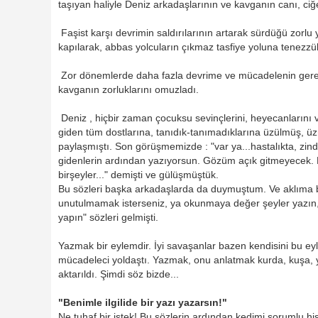
taşıyan haliyle Deniz arkadaşlarının ve kavganın canı, ciğ
Faşist karşı devrimin saldırılarının artarak sürdüğü zorlu
kapılarak, abbas yolcuların çıkmaz tasfiye yoluna tenezz
Zor dönemlerde daha fazla devrime ve mücadelenin gerekl
kavganın zorluklarını omuzladı.
Deniz , hiçbir zaman çocuksu sevinçlerini, heyecanlarını ve 
giden tüm dostlarına, tanıdık-tanımadıklarına üzülmüş, üzü
paylaşmıştı. Son görüşmemizde : "var ya...hastalıkta, zin
gidenlerin ardından yazıyorsun. Gözüm açık gitmeyecek. Be
birşeyler..." demişti ve gülüşmüştük.
Bu sözleri başka arkadaşlarda da duymuştum. Ve aklıma b
unutulmamak isterseniz, ya okunmaya değer şeyler yazın,
yapın" sözleri gelmişti.
Yazmak bir eylemdir. İyi savaşanlar bazen kendisini bu eyl
mücadeleci yoldaştı. Yazmak, onu anlatmak kurda, kuşa, 
aktarıldı. Şimdi söz bizde...
"Benimle ilgilide bir yazı yazarsın!"
Ne tuhaf bir istek! Bu sözlerin ardından kedimi sorumlu his