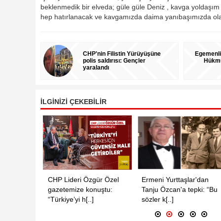
beklenmedik bir elveda; güle güle Deniz , kavga yoldaşım 
hep hatırlanacak ve kavgamızda daima yanıbaşımızda ol
CHP'nin Filistin Yürüyüşüne
Egemenli
polis saldırısı: Gençler
Hükmü
yaralandı
İLGİNİZİ ÇEKEBİLİR
“Katliam
CHP Lideri Özgür Özel
Ermeni Yurttaşlar'dan
gazetemize konuştu:
Tanju Özcan'a tepki: “Bu
“Türkiye’yi h[..]
sözler k[..]