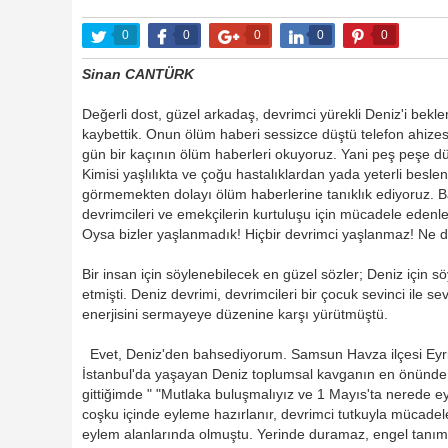
0
0
0
0
0
Sinan CANTÜRK
Değerli dost, güzel arkadaş, devrimci yürekli Deniz'i bek
kaybettik. Onun ölüm haberi sessizce düştü telefon ahizes
gün bir kaçının ölüm haberleri okuyoruz. Yani peş peşe 
Kimisi yaşlılıkta ve çoğu hastalıklardan yada yeterli bes
görmemekten dolayı ölüm haberlerine tanıklık ediyoruz.
devrimcileri ve emekçilerin kurtuluşu için mücadele edenl
Oysa bizler yaşlanmadık! Hiçbir devrimci yaşlanmaz! Ne de
Bir insan için söylenebilecek en güzel sözler; Deniz için 
etmişti. Deniz devrimi, devrimcileri bir çocuk sevinci ile s
enerjisini sermayeye düzenine karşı yürütmüştü.
Evet, Deniz'den bahsediyorum. Samsun Havza ilçesi Eyr
İstanbul'da yaşayan Deniz toplumsal kavganın en önünde 
gittiğimde " "Mutlaka buluşmalıyız ve 1 Mayıs'ta nerede ey
coşku içinde eyleme hazırlanır, devrimci tutkuyla mücadeley
eylem alanlarında olmuştu. Yerinde duramaz, engel tanım