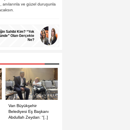
, anılarınla ve güzel duruşunla
acaksın.
ğin Sahibi Kim? “Yok
nde” Olan Gerçekte
Ne?
Van Büyükşehir
TSİP Genel Başkanı
Nimet
Belediyesi Eş Başkanı
Turgut Koçak: “Faşizme
tutukl
Abdullah Zeydan: “[..]
karşı demokra[..]
çığ gib