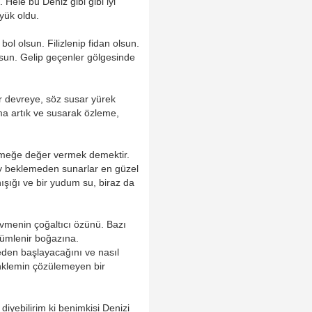
 Hele bu Deniz gibi gibi iyi
yük oldu.
ol olsun. Filizlenip fidan olsun.
sun. Gelip geçenler gölgesinde
r devreye, söz susar yürek
sma artık ve susarak özleme,
meğe değer vermek demektir.
ey beklemeden sunarlar en güzel
ışığı ve bir yudum su, biraz da
vmenin çoğaltıcı özünü. Bazı
ğümlenir boğazına.
eden başlayacağını ve nasıl
enklemin çözülemeyen bir
 diyebilirim ki benimkisi Denizi