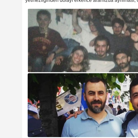
yetmezliğinden dolayı erkence aramızda ayrılması, ölü